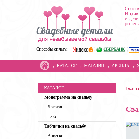
Собств
Индиви
издели
решени
Способы оплаты:
КАТАЛОГ
МАГАЗИН
АРЕНДА
КАТАЛОГ
Главна
Монограмма на свадьбу
Логотип
Сва
Герб
Таблички на свадьбу
Вывески