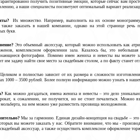
гарантированно получить позитивные эмоции, которые сейчас вам прос
влению, а наши специалисты посоветуют оптимальный вариант реализац
нты?
Их множество. Например, выполнить на их основе монограмму, 
также заказать в нашей компании, однако на этой странице речь 
ых букв.
нение?
Это объемный аксессуар, который можно использовать как атри
женов, комплексном оформлении зала. Казалось бы, это небольшая 
нающиеся фотографии. Помимо имен жениха и невесты вы можете зак
ит им задачу найти свое место за свадебным столом, а по факту станет 
Целиком и полностью зависит от их размера и сложности изготовления
ах 1000 – 3500 рублей. Более полную информацию можно узнать в наш
а?
Как можно догадаться, имена жениха и невесты – это дело уникально
рокат, к сожалению, не получится, но не стоит печалиться. Можно в
 мольберта, на нем можно уже разместить прозвища молодоженов.
нительно?
Мы за гармонию. Единая дизайн-концепция на свадьбе – это 
которых вы можете заказать у нас. Обратите внимание, что мы - произв
свадебный аксессуар, а также осуществить комплексное оформление торж