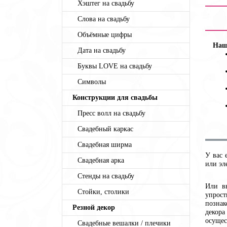
Хэштег на свадьбу
Слова на свадьбу
Объёмные цифры
Наш
Дата на свадьбу
Буквы LOVE на свадьбу
Символы
Конструкции для свадьбы
Пресс волл на свадьбу
Свадебный каркас
Свадебная ширма
У вас 
Свадебная арка
или эл
Стенды на свадьбу
Или в
Стойки, столики
упрост
познак
Резной декор
декора
осущес
Свадебные вешалки / плечики