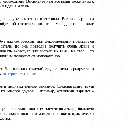
то необходимы. Высылайте нам все ваши пожелания к
ии идеи в жизнь.
а ей уже замостить пресс-волл. Все эти варианты
пойдет об изготовлении имен молодоженов в виде
бут для фотосессии, при декорировании президиума
деталь, но она позволит получить очень яркие и
азать аксессуар для гостей: их ФИО на стол. Это
отличным подарком от молодоженов.
. Для плоских изделий средняя цена варьируется в
ем
интернет магазине
.
е и индивидуальное, заказное. Следовательно, взять
зять многое другое! Например, отличный вариант –
цельная стилистика всех элементов декора, большую
одственная компания и можем изготовить практически
ества.