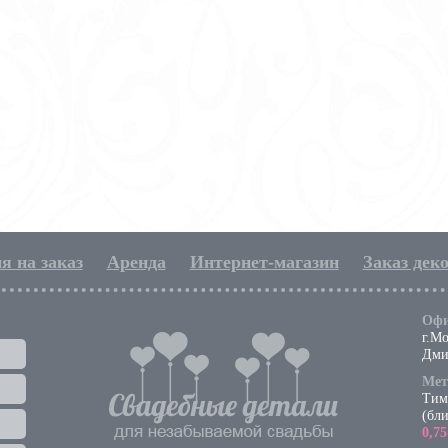
я на заказ
Аренда
Интернет-магазин
Заказ дек
Офи
г.Мо
Дми
Мет
Тим
(бл
0,7