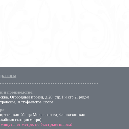
оратора
с и производство:
сква, Огородный проезд, д.20, стр.1 и стр.2, рядом
тровское, Алтуфьевское шоссе
ро:
ирязевская, Улица Милашенкова, Фонвизинская
ижайшая станция метро)
5 минуты от метро, но быстрым шагом!