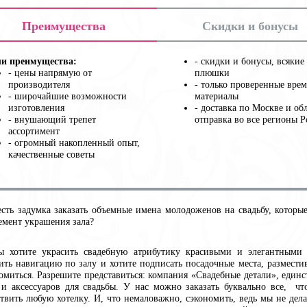
Преимущества
Скидки и бонусы
и преимущества:
- cкидки и бонусы, всякие
- цены напрямую от
плюшки
производителя
- только проверенные вре
- широчайшие возможности
материалы
изготовления
- доставка по Москве и об
- внушающий трепет
отправка во все регионы 
ассортимент
- огромный накопленный опыт,
качественные советы
есть задумка заказать объемные имена молодоженов на свадьбу, которы
емент украшения зала?
ы хотите украсить свадебную атрибутику красивыми и элегантными
ить навигацию по залу и хотите подписать посадочные места, размести
омиться. Разрешите представиться: компания «Свадебные детали», еди
 и аксессуаров для свадьбы. У нас можно заказать буквально все, чт
твить любую хотелку. И, что немаловажно, сэкономить, ведь мы не дел