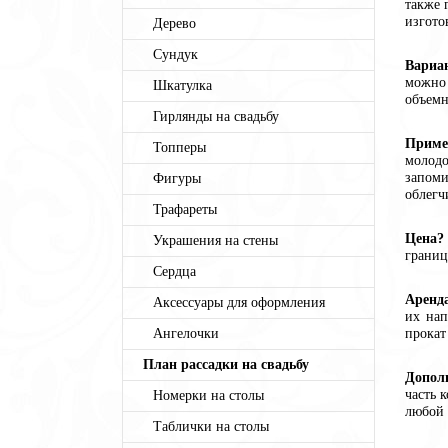
также 
изгото
Дерево
Сундук
Вариа
можно 
Шкатулка
объемн
Гирлянды на свадьбу
Приме
Топперы
молодо
запоми
Фигуры
облегч
Трафареты
Цена?
Украшения на стены
границ
Сердца
Аренд
Аксессуары для оформления
их нап
Ангелочки
прокат
План рассадки на свадьбу
Допол
часть 
Номерки на столы
любой 
Таблички на столы