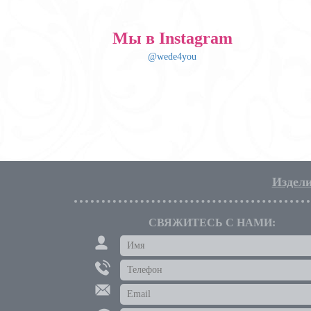
Мы в Instagram
@wede4you
Издели
СВЯЖИТЕСЬ С НАМИ: