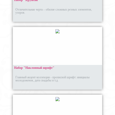
Набор "Кружева"
Отличительная черта – обилие сложных резных элементов,
узоров.
Набор "Наклонный шрифт"
Главный акцент коллекции - прописной шрифт: инициалы
молодоженов, дата свадьбы и т.д.