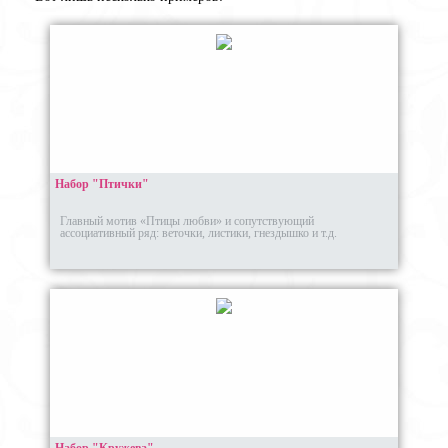
Набор "Птички"
Главный мотив «Птицы любви» и сопутствующий
ассоциативный ряд: веточки, листики, гнездышко и т.д.